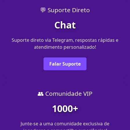
💬 Suporte Direto
Chat
Suporte direto via Telegram, respostas rápidas e
atendimento personalizado!
Falar Suporte
👥 Comunidade VIP
1000+
Junte-se a uma comunidade exclusiva de