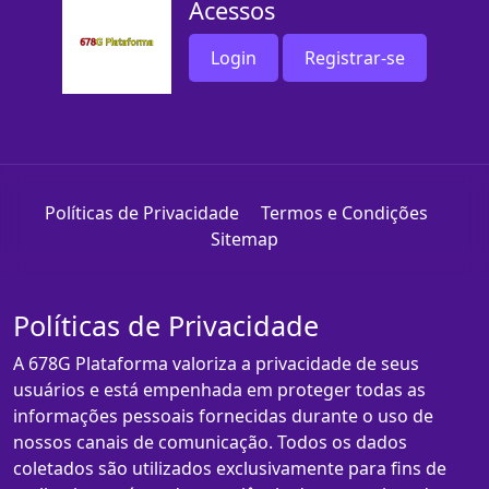
Acessos
Login
Registrar-se
Políticas de Privacidade
Termos e Condições
Sitemap
Políticas de Privacidade
A 678G Plataforma valoriza a privacidade de seus
usuários e está empenhada em proteger todas as
informações pessoais fornecidas durante o uso de
nossos canais de comunicação. Todos os dados
coletados são utilizados exclusivamente para fins de