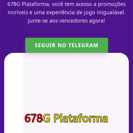
678G Plataforma, você tem acesso a promoções
incríveis e uma experiência de jogo inigualável.
Junte-se aos vencedores agora!
SEGUIR NO TELEGRAM