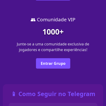
👥 Comunidade VIP
1000+
Junte-se a uma comunidade exclusiva de
jogadores e compartilhe experiências!
Entrar Grupo
📱 Como Seguir no Telegram