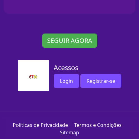
SEGUIR AGORA
Acessos
Login
Registrar-se
Políticas de Privacidade
Termos e Condições
Sitemap