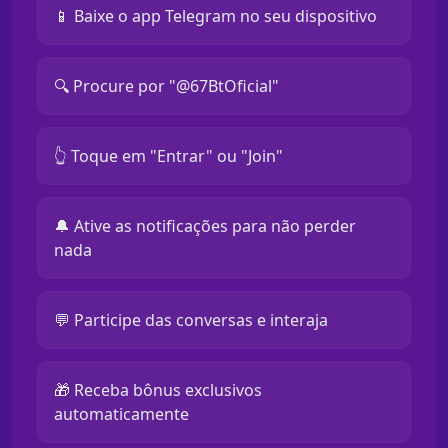
📱 Baixe o app Telegram no seu dispositivo
🔍 Procure por "@67BtOficial"
👆 Toque em "Entrar" ou "Join"
🔔 Ative as notificações para não perder
nada
💬 Participe das conversas e interaja
🎁 Receba bônus exclusivos
automaticamente