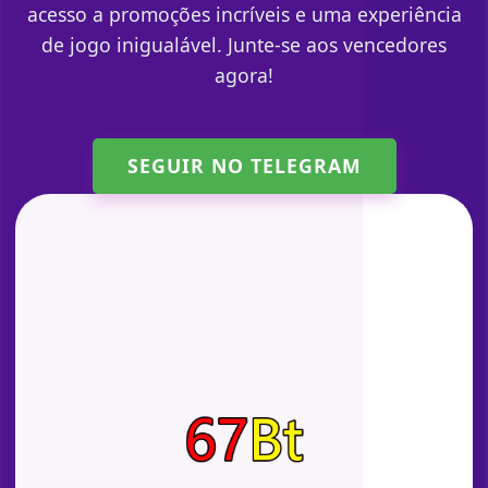
acesso a promoções incríveis e uma experiência
de jogo inigualável. Junte-se aos vencedores
agora!
SEGUIR NO TELEGRAM