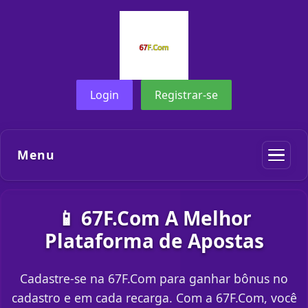
Login
Registrar-se
Menu
📱 67F.Com A Melhor
Plataforma de Apostas
Cadastre-se na 67F.Com para ganhar bônus no
cadastro e em cada recarga. Com a 67F.Com, você