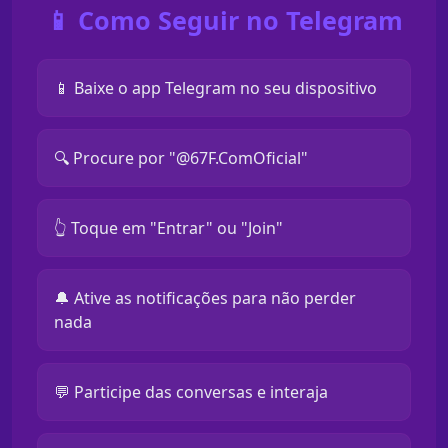
📱 Como Seguir no Telegram
📱 Baixe o app Telegram no seu dispositivo
🔍 Procure por "@67F.ComOficial"
👆 Toque em "Entrar" ou "Join"
🔔 Ative as notificações para não perder
nada
💬 Participe das conversas e interaja