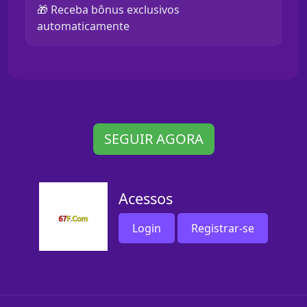
🎁 Receba bônus exclusivos
automaticamente
SEGUIR AGORA
Acessos
Login
Registrar-se