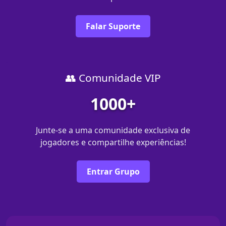
Falar Suporte
👥 Comunidade VIP
1000+
Junte-se a uma comunidade exclusiva de
jogadores e compartilhe experiências!
Entrar Grupo