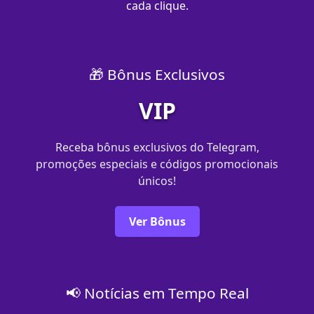
cada clique.
🎁 Bônus Exclusivos
VIP
Receba bônus exclusivos do Telegram,
promoções especiais e códigos promocionais
únicos!
Ver Bônus
📢 Notícias em Tempo Real