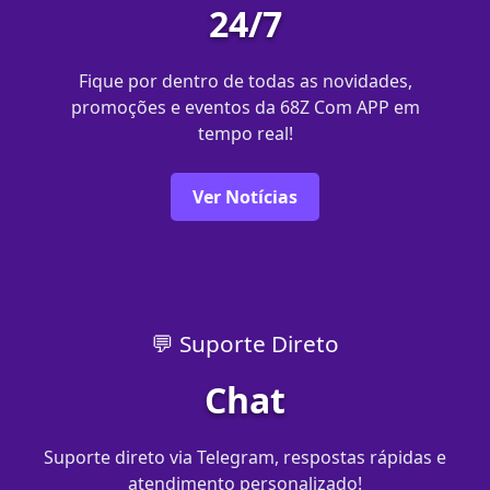
24/7
Fique por dentro de todas as novidades,
promoções e eventos da 68Z Com APP em
tempo real!
Ver Notícias
💬 Suporte Direto
Chat
Suporte direto via Telegram, respostas rápidas e
atendimento personalizado!