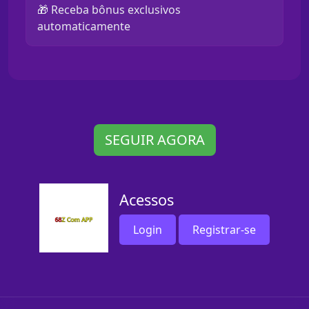
🎁 Receba bônus exclusivos
automaticamente
SEGUIR AGORA
Acessos
Login
Registrar-se