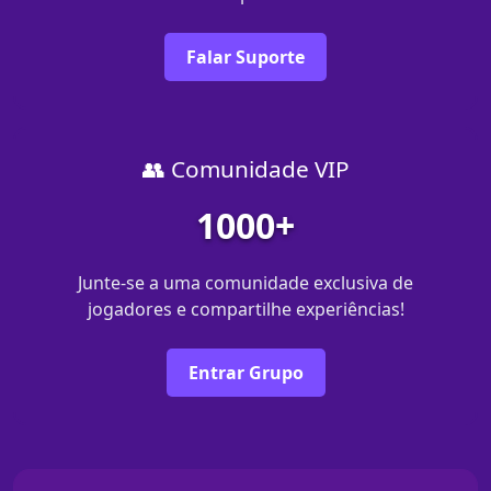
Falar Suporte
👥 Comunidade VIP
1000+
Junte-se a uma comunidade exclusiva de
jogadores e compartilhe experiências!
Entrar Grupo