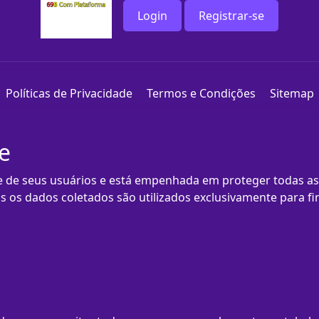
Login
Registrar-se
Políticas de Privacidade
Termos e Condições
Sitemap
de
de de seus usuários e está empenhada em proteger todas as
 os dados coletados são utilizados exclusivamente para fi