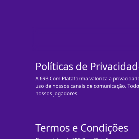
Políticas de Privacida
A 69B Com Plataforma valoriza a privacida
uso de nossos canais de comunicação. Todos
nossos jogadores.
Termos e Condições