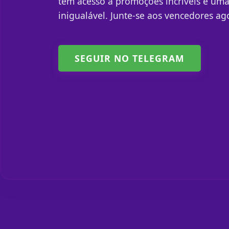
tem acesso a promoções incríveis e uma
inigualável. Junte-se aos vencedores ag
SEGUIR NO TELEGRAM