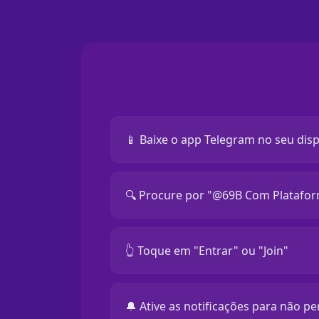
📱 Baixe o app Telegram no seu disp
🔍 Procure por "@69B Com Platafor
👆 Toque em "Entrar" ou "Join"
🔔 Ative as notificações para não p