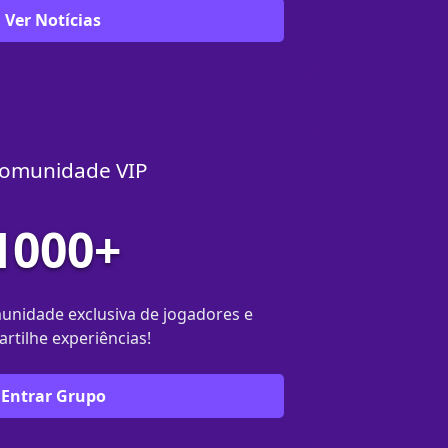
Ver Notícias
Comunidade VIP
1000+
unidade exclusiva de jogadores e
rtilhe experiências!
Entrar Grupo