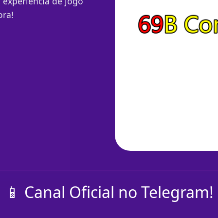
 experiência de jogo
ora!
📱 Canal Oficial no Telegram!