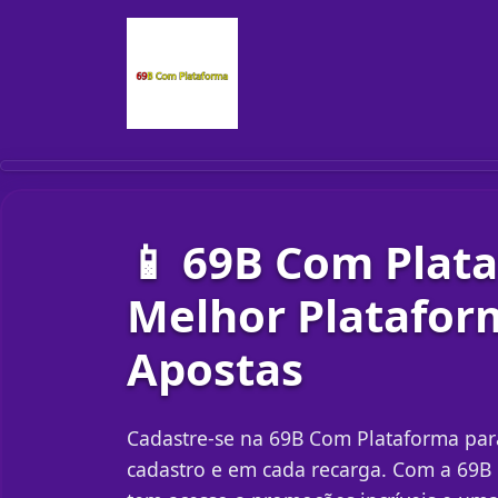
📱 69B Com Plat
Melhor Platafor
Apostas
Cadastre-se na 69B Com Plataforma pa
cadastro e em cada recarga. Com a 69B