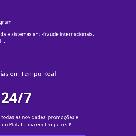
egram
a e sistemas anti-fraude internacionais,
 .
cias em Tempo Real
24/7
e todas as novidades, promoções e
Com Plataforma em tempo real!