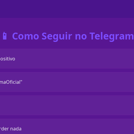
📱 Como Seguir no Telegram
ositivo
maOficial"
erder nada