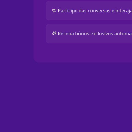
💬 Participe das conversas e interaj
🎁 Receba bônus exclusivos autom