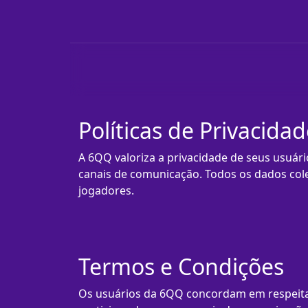
Políticas de Privacida
A 6QQ valoriza a privacidade de seus usuá
canais de comunicação. Todos os dados cole
jogadores.
Termos e Condições
Os usuários da 6QQ concordam em respeitar