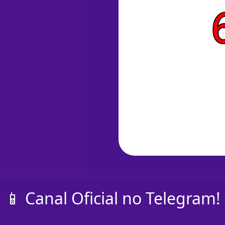
📱 Canal Oficial no Telegram!