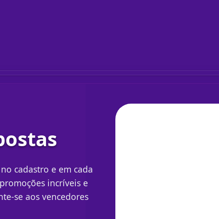
postas
 no cadastro e em cada
promoções incríveis e
unte-se aos vencedores