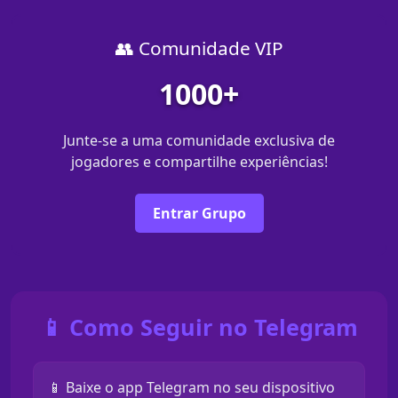
👥 Comunidade VIP
1000+
Junte-se a uma comunidade exclusiva de
jogadores e compartilhe experiências!
Entrar Grupo
📱 Como Seguir no Telegram
📱 Baixe o app Telegram no seu dispositivo