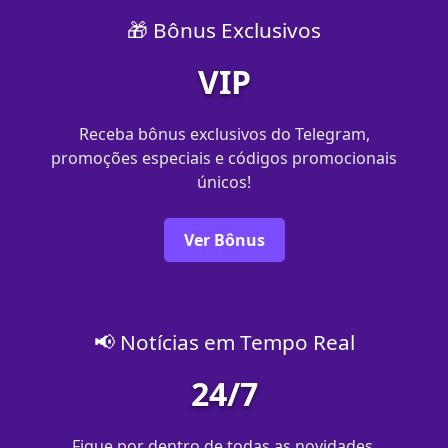
🎁 Bônus Exclusivos
VIP
Receba bônus exclusivos do Telegram,
promoções especiais e códigos promocionais
únicos!
Ver Bônus
📢 Notícias em Tempo Real
24/7
Fique por dentro de todas as novidades,