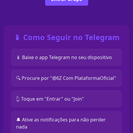
📱 Como Seguir no Telegram
📱 Baixe o app Telegram no seu dispositivo
🔍 Procure por "@6Z Com PlataformaOficial"
👆 Toque em "Entrar" ou "Join"
🔔 Ative as notificações para não perder
nada