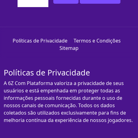
Políticas de Privacidade
Termos e Condições
Sitemap
Políticas de Privacidade
A 6Z Com Plataforma valoriza a privacidade de seus
usuários e está empenhada em proteger todas as
informações pessoais fornecidas durante o uso de
nossos canais de comunicação. Todos os dados
coletados são utilizados exclusivamente para fins de
melhoria contínua da experiência de nossos jogadores.