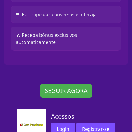
💬 Participe das conversas e interaja
🎁 Receba bônus exclusivos
automaticamente
SEGUIR AGORA
Acessos
Login
Registrar-se