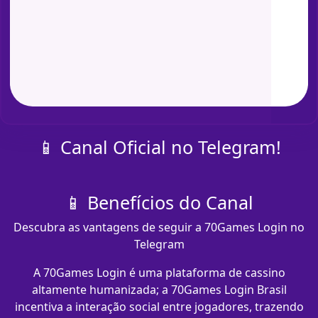
📱 Canal Oficial no Telegram!
📱 Benefícios do Canal
Descubra as vantagens de seguir a 70Games Login no
Telegram
A 70Games Login é uma plataforma de cassino
altamente humanizada; a 70Games Login Brasil
incentiva a interação social entre jogadores, trazendo