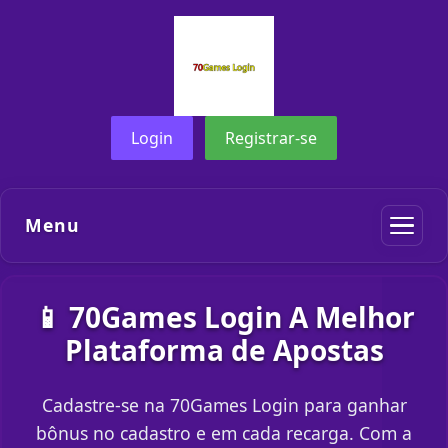
Login
Registrar-se
Menu
📱 70Games Login A Melhor
Plataforma de Apostas
Cadastre-se na 70Games Login para ganhar
bônus no cadastro e em cada recarga. Com a