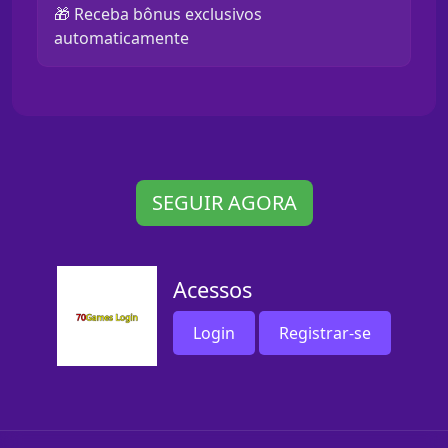
🎁 Receba bônus exclusivos
automaticamente
SEGUIR AGORA
Acessos
Login
Registrar-se