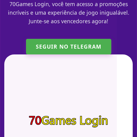
70Games Login, você tem acesso a promoções
incríveis e uma experiência de jogo inigualável.
Junte-se aos vencedores agora!
SEGUIR NO TELEGRAM