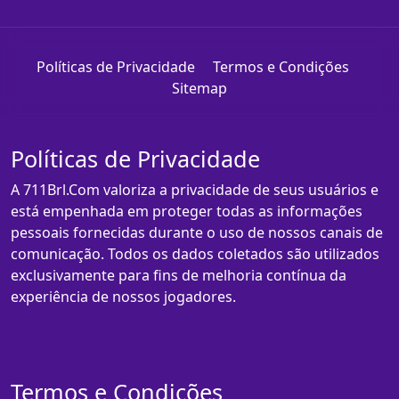
Políticas de Privacidade
Termos e Condições
Sitemap
Políticas de Privacidade
A 711Brl.Com valoriza a privacidade de seus usuários e
está empenhada em proteger todas as informações
pessoais fornecidas durante o uso de nossos canais de
comunicação. Todos os dados coletados são utilizados
exclusivamente para fins de melhoria contínua da
experiência de nossos jogadores.
Termos e Condições