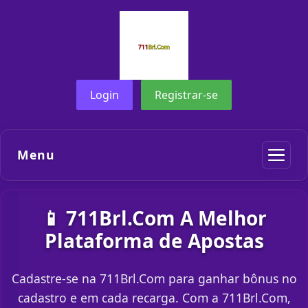
Login
Registrar-se
Menu
📱 711Brl.Com A Melhor
Plataforma de Apostas
Cadastre-se na 711Brl.Com para ganhar bônus no
cadastro e em cada recarga. Com a 711Brl.Com,