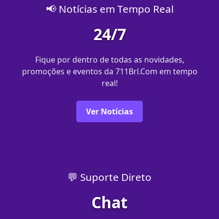
📢 Notícias em Tempo Real
24/7
Fique por dentro de todas as novidades,
promoções e eventos da 711Brl.Com em tempo
real!
Ver Notícias
💬 Suporte Direto
Chat