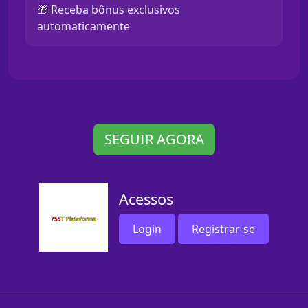
🎁 Receba bônus exclusivos
automaticamente
SEGUIR AGORA
Acessos
Login
Registrar-se