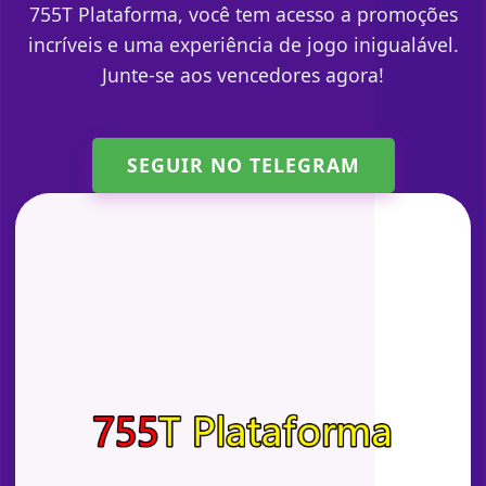
755T Plataforma, você tem acesso a promoções
incríveis e uma experiência de jogo inigualável.
Junte-se aos vencedores agora!
SEGUIR NO TELEGRAM