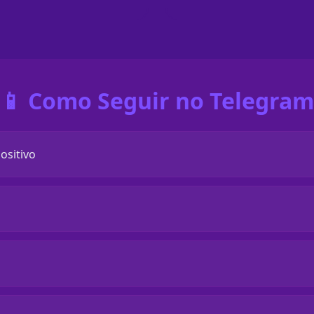
📱 Como Seguir no Telegram
ositivo