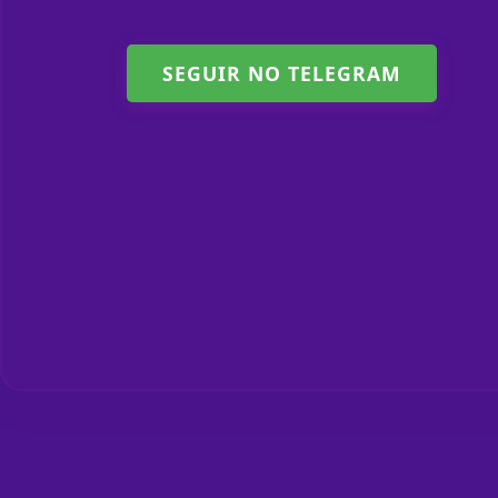
SEGUIR NO TELEGRAM