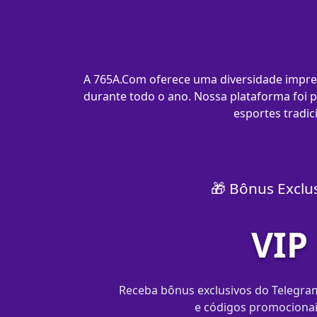
A 765A.Com oferece uma diversidade impres
durante todo o ano. Nossa plataforma foi 
esportes tradi
🎁 Bônus Exclu
VIP
Receba bônus exclusivos do Telegra
e códigos promocionai