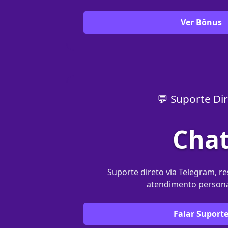
Ver Bônus
💬 Suporte Di
Cha
Suporte direto via Telegram, r
atendimento persona
Falar Suport