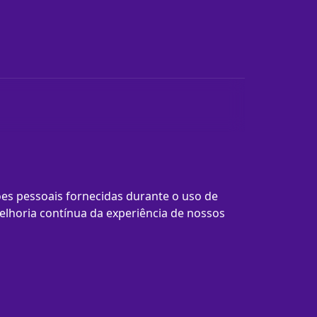
es pessoais fornecidas durante o uso de
elhoria contínua da experiência de nossos