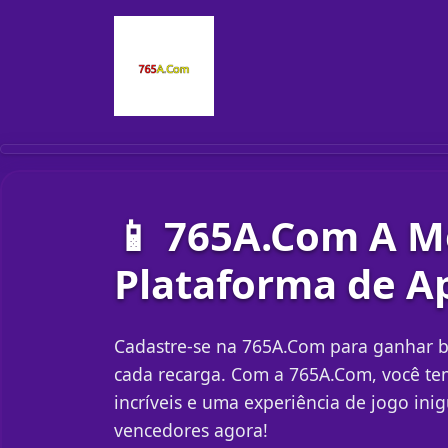
📱 765A.Com A M
Plataforma de A
Cadastre-se na 765A.Com para ganhar 
cada recarga. Com a 765A.Com, você t
incríveis e uma experiência de jogo inig
vencedores agora!