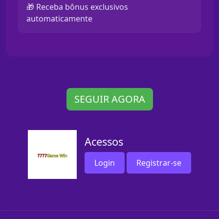
🎁 Receba bônus exclusivos
automaticamente
SEGUIR AGORA
Acessos
Login
Registrar-se