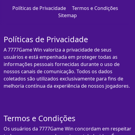
Políticas de Privacidade
Termos e Condições
Sitemap
Políticas de Privacidade
A 7777Game Win valoriza a privacidade de seus
usuários e está empenhada em proteger todas as
informações pessoais fornecidas durante o uso de
nossos canais de comunicação. Todos os dados
coletados são utilizados exclusivamente para fins de
melhoria contínua da experiência de nossos jogadores.
Termos e Condições
Os usuários da 7777Game Win concordam em respeitar