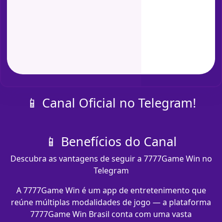
📱 Canal Oficial no Telegram!
📱 Benefícios do Canal
Descubra as vantagens de seguir a 7777Game Win no
Telegram
A 7777Game Win é um app de entretenimento que
reúne múltiplas modalidades de jogo — a plataforma
7777Game Win Brasil conta com uma vasta