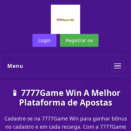
Login
Registrar-se
Menu
📱 7777Game Win A Melhor
Plataforma de Apostas
Cadastre-se na 7777Game Win para ganhar bônus
no cadastro e em cada recarga. Com a 7777Game