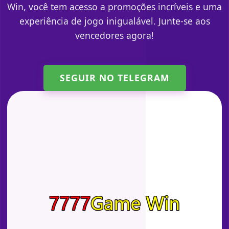
Win, você tem acesso a promoções incríveis e uma
experiência de jogo inigualável. Junte-se aos
vencedores agora!
SEGUIR NO TELEGRAM