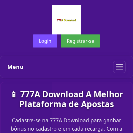
Login
Registrar-se
Menu
📱 777A Download A Melhor
Plataforma de Apostas
Cadastre-se na 777A Download para ganhar
bônus no cadastro e em cada recarga. Com a