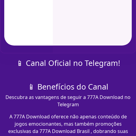
📱 Canal Oficial no Telegram!
📱 Benefícios do Canal
Descubra as vantagens de seguir a 777A Download no
Telegram
A 777A Download oferece não apenas conteúdo de
jogos emocionantes, mas também promoções
exclusivas da 777A Download Brasil , dobrando suas