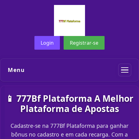
Login
Registrar-se
Menu
📱 777Bf Plataforma A Melhor
Plataforma de Apostas
Cadastre-se na 777Bf Plataforma para ganhar
bônus no cadastro e em cada recarga. Com a