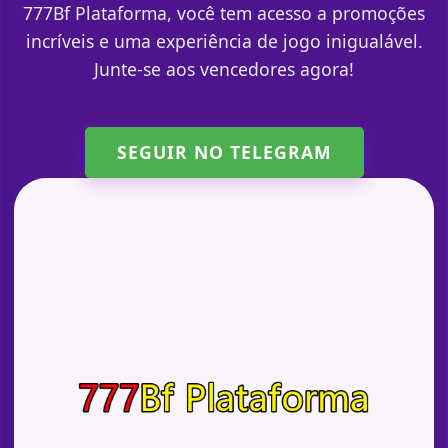
777Bf Plataforma, você tem acesso a promoções
incríveis e uma experiência de jogo inigualável.
Junte-se aos vencedores agora!
SEGUIR NO TELEGRAM