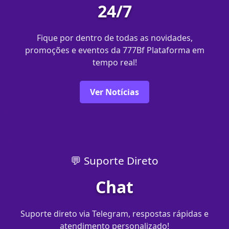
24/7
Fique por dentro de todas as novidades,
promoções e eventos da 777Bf Plataforma em
tempo real!
Ver Notícias
💬 Suporte Direto
Chat
Suporte direto via Telegram, respostas rápidas e
atendimento personalizado!