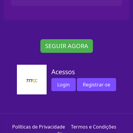
SEGUIR AGORA
Acessos
Login
Registrar-se
Políticas de Privacidade
Termos e Condições