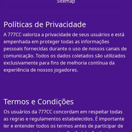
Sitemap
Políticas de Privacidade
A 777CC valoriza a privacidade de seus usuários e está
empenhada em proteger todas as informações
pessoais fornecidas durante o uso de nossos canais de
comunicação. Todos os dados coletados são utilizados
exclusivamente para fins de melhoria contínua da
experiência de nossos jogadores.
Termos e Condições
Os usuários da 777CC concordam em respeitar todas
as regras e regulamentos estabelecidos. É importante
ler e entender todos os termos antes de participar de