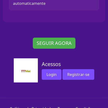
automaticamente
SEGUIR AGORA
Acessos
Login
Registrar-se