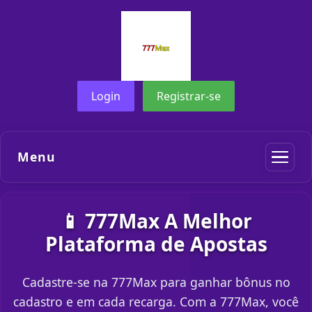
Login
Registrar-se
Menu
📱 777Max A Melhor
Plataforma de Apostas
Cadastre-se na 777Max para ganhar bônus no
cadastro e em cada recarga. Com a 777Max, você