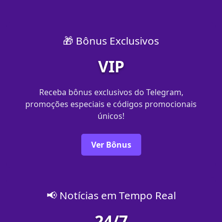
🎁 Bônus Exclusivos
VIP
Receba bônus exclusivos do Telegram,
promoções especiais e códigos promocionais
únicos!
Ver Bônus
📢 Notícias em Tempo Real
24/7