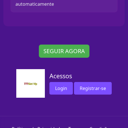
automaticamente
SEGUIR AGORA
Acessos
Login
Registrar-se