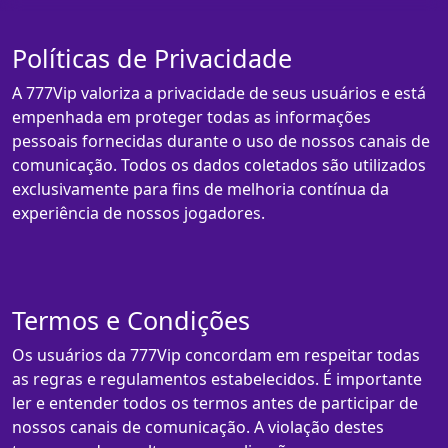
Políticas de Privacidade
A 777Vip valoriza a privacidade de seus usuários e está
empenhada em proteger todas as informações
pessoais fornecidas durante o uso de nossos canais de
comunicação. Todos os dados coletados são utilizados
exclusivamente para fins de melhoria contínua da
experiência de nossos jogadores.
Termos e Condições
Os usuários da 777Vip concordam em respeitar todas
as regras e regulamentos estabelecidos. É importante
ler e entender todos os termos antes de participar de
nossos canais de comunicação. A violação destes