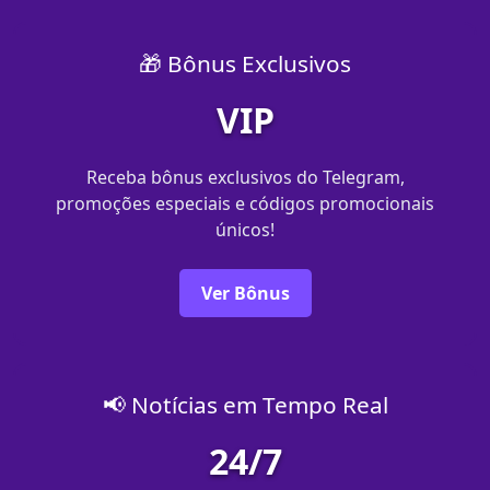
🎁 Bônus Exclusivos
VIP
Receba bônus exclusivos do Telegram,
promoções especiais e códigos promocionais
únicos!
Ver Bônus
📢 Notícias em Tempo Real
24/7