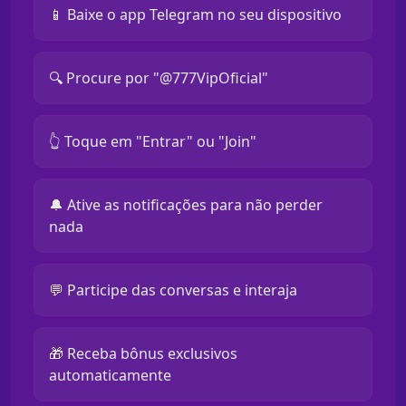
📱 Baixe o app Telegram no seu dispositivo
🔍 Procure por "@777VipOficial"
👆 Toque em "Entrar" ou "Join"
🔔 Ative as notificações para não perder
nada
💬 Participe das conversas e interaja
🎁 Receba bônus exclusivos
automaticamente