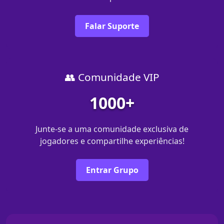
Falar Suporte
👥 Comunidade VIP
1000+
Junte-se a uma comunidade exclusiva de
jogadores e compartilhe experiências!
Entrar Grupo