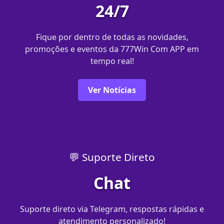
24/7
Fique por dentro de todas as novidades,
promoções e eventos da 777Win Com APP em
tempo real!
Ver Notícias
💬 Suporte Direto
Chat
Suporte direto via Telegram, respostas rápidas e
atendimento personalizado!