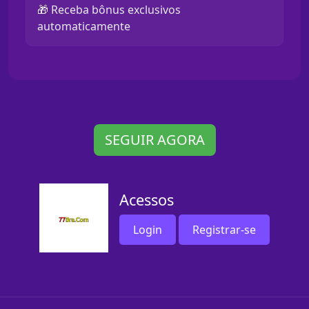
🎁 Receba bônus exclusivos
automaticamente
SEGUIR AGORA
Acessos
Login
Registrar-se