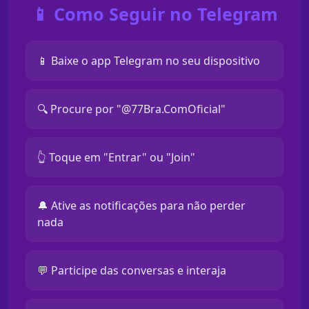
📱 Como Seguir no Telegram
📱 Baixe o app Telegram no seu dispositivo
🔍 Procure por "@77Bra.ComOficial"
👆 Toque em "Entrar" ou "Join"
🔔 Ative as notificações para não perder
nada
💬 Participe das conversas e interaja