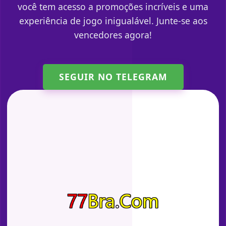
você tem acesso a promoções incríveis e uma
experiência de jogo inigualável. Junte-se aos
vencedores agora!
SEGUIR NO TELEGRAM