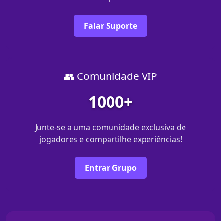
Falar Suporte
👥 Comunidade VIP
1000+
Junte-se a uma comunidade exclusiva de
jogadores e compartilhe experiências!
Entrar Grupo