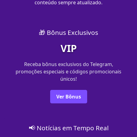
conteúdo sempre atualizado.
🎁 Bônus Exclusivos
VIP
Receba bônus exclusivos do Telegram,
promoções especiais e códigos promocionais
únicos!
Ver Bônus
📢 Notícias em Tempo Real