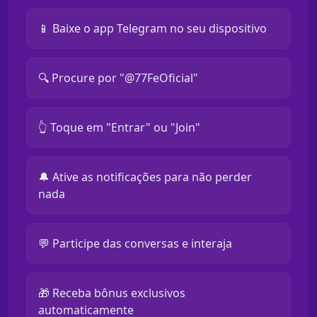
📱 Baixe o app Telegram no seu dispositivo
🔍 Procure por "@77FeOficial"
👆 Toque em "Entrar" ou "Join"
🔔 Ative as notificações para não perder
nada
💬 Participe das conversas e interaja
🎁 Receba bônus exclusivos
automaticamente