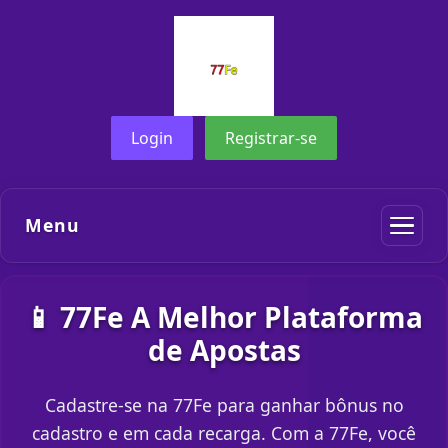
Login
Registrar-se
Menu
📱 77Fe A Melhor Plataforma
de Apostas
Cadastre-se na 77Fe para ganhar bônus no
cadastro e em cada recarga. Com a 77Fe, você