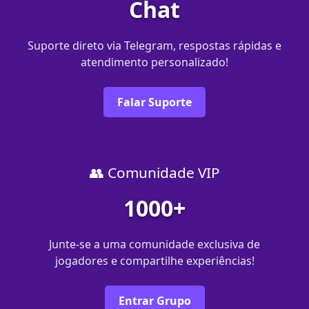
Chat
Suporte direto via Telegram, respostas rápidas e
atendimento personalizado!
Falar Suporte
👥 Comunidade VIP
1000+
Junte-se a uma comunidade exclusiva de
jogadores e compartilhe experiências!
Entrar Grupo