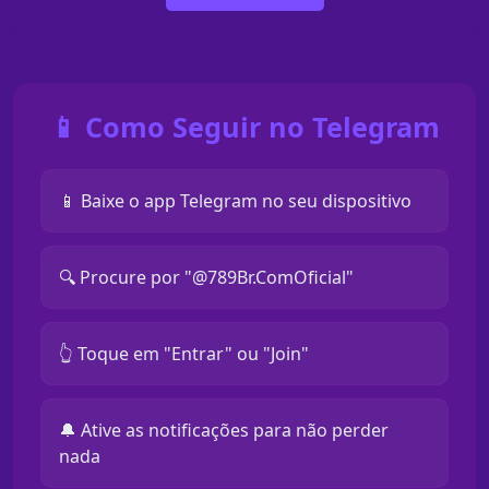
📱 Como Seguir no Telegram
📱 Baixe o app Telegram no seu dispositivo
🔍 Procure por "@789Br.ComOficial"
👆 Toque em "Entrar" ou "Join"
🔔 Ative as notificações para não perder
nada