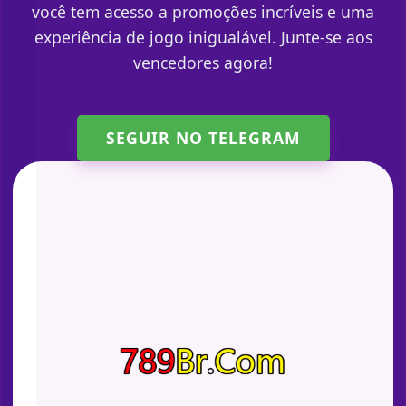
você tem acesso a promoções incríveis e uma
experiência de jogo inigualável. Junte-se aos
vencedores agora!
SEGUIR NO TELEGRAM