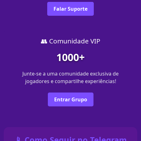
Falar Suporte
👥 Comunidade VIP
1000+
Junte-se a uma comunidade exclusiva de
jogadores e compartilhe experiências!
Entrar Grupo
📱 Como Seguir no Telegram