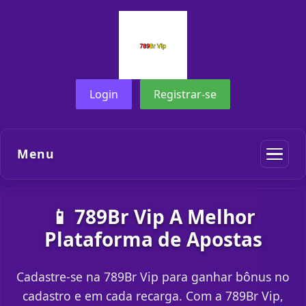
Login
Registrar-se
Menu
📱 789Br Vip A Melhor
Plataforma de Apostas
Cadastre-se na 789Br Vip para ganhar bônus no
cadastro e em cada recarga. Com a 789Br Vip,