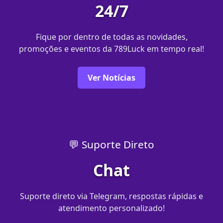
24/7
Fique por dentro de todas as novidades,
promoções e eventos da 789Luck em tempo real!
Ver Notícias
💬 Suporte Direto
Chat
Suporte direto via Telegram, respostas rápidas e
atendimento personalizado!