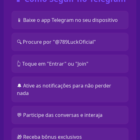
📱 Baixe o app Telegram no seu dispositivo
🔍 Procure por "@789LuckOficial"
👆 Toque em "Entrar" ou "Join"
🔔 Ative as notificações para não perder
nada
💬 Participe das conversas e interaja
🎁 Receba bônus exclusivos