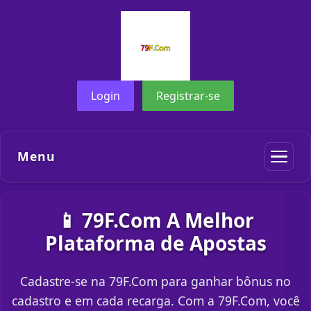
Login
Registrar-se
Menu
📱 79F.Com A Melhor
Plataforma de Apostas
Cadastre-se na 79F.Com para ganhar bônus no
cadastro e em cada recarga. Com a 79F.Com, você