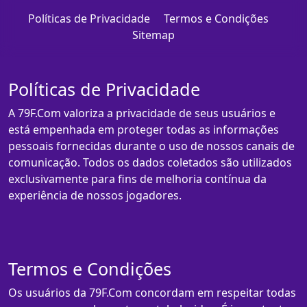
Políticas de Privacidade
Termos e Condições
Sitemap
Políticas de Privacidade
A 79F.Com valoriza a privacidade de seus usuários e
está empenhada em proteger todas as informações
pessoais fornecidas durante o uso de nossos canais de
comunicação. Todos os dados coletados são utilizados
exclusivamente para fins de melhoria contínua da
experiência de nossos jogadores.
Termos e Condições
Os usuários da 79F.Com concordam em respeitar todas