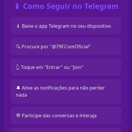
📱 Como Seguir no Telegram
📱 Baixe o app Telegram no seu dispositivo
🔍 Procure por "@79F.ComOficial"
👆 Toque em "Entrar" ou "Join"
🔔 Ative as notificações para não perder
nada
💬 Participe das conversas e interaja