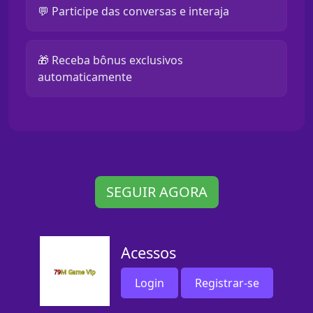
💬 Participe das conversas e interaja
🎁 Receba bônus exclusivos
automaticamente
SEGUIR AGORA
Acessos
Login
Registrar-se