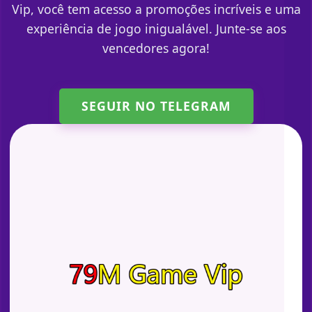
Vip, você tem acesso a promoções incríveis e uma
experiência de jogo inigualável. Junte-se aos
vencedores agora!
SEGUIR NO TELEGRAM