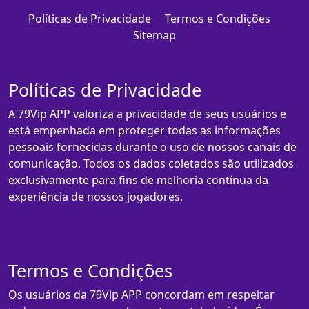
Políticas de Privacidade
Termos e Condições
Sitemap
Políticas de Privacidade
A 79Vip APP valoriza a privacidade de seus usuários e
está empenhada em proteger todas as informações
pessoais fornecidas durante o uso de nossos canais de
comunicação. Todos os dados coletados são utilizados
exclusivamente para fins de melhoria contínua da
experiência de nossos jogadores.
Termos e Condições
Os usuários da 79Vip APP concordam em respeitar