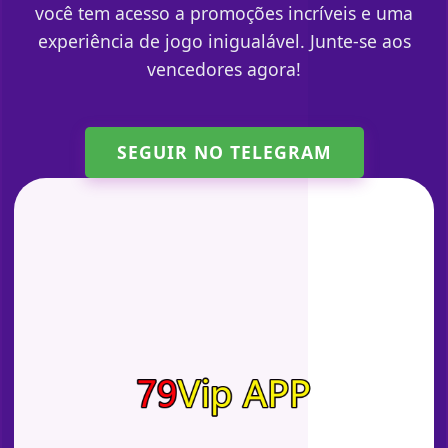
você tem acesso a promoções incríveis e uma
experiência de jogo inigualável. Junte-se aos
vencedores agora!
SEGUIR NO TELEGRAM