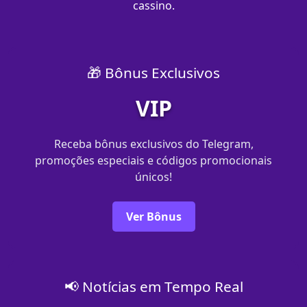
cassino.
🎁 Bônus Exclusivos
VIP
Receba bônus exclusivos do Telegram,
promoções especiais e códigos promocionais
únicos!
Ver Bônus
📢 Notícias em Tempo Real