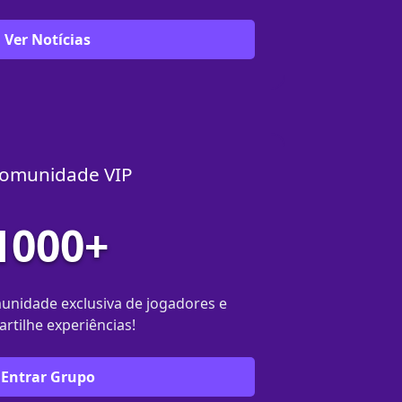
Ver Notícias
Comunidade VIP
1000+
unidade exclusiva de jogadores e
rtilhe experiências!
Entrar Grupo