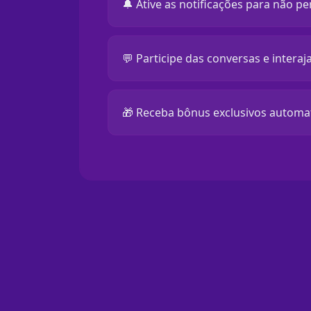
🔔 Ative as notificações para não p
💬 Participe das conversas e interaj
🎁 Receba bônus exclusivos autom