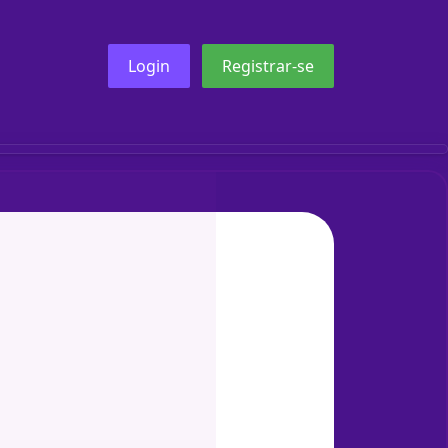
Login
Registrar-se