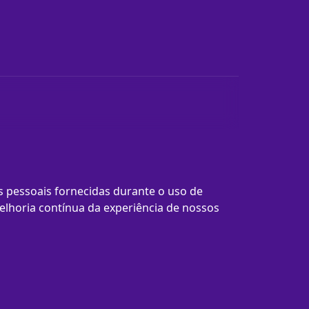
s pessoais fornecidas durante o uso de
elhoria contínua da experiência de nossos