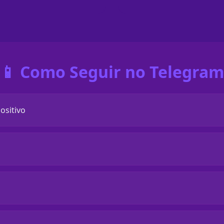
📱 Como Seguir no Telegram
ositivo