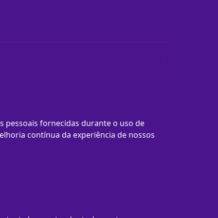
s pessoais fornecidas durante o uso de
elhoria contínua da experiência de nossos