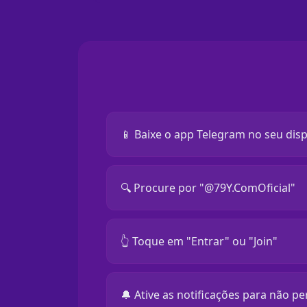
📱 Baixe o app Telegram no seu disp
🔍 Procure por "@79Y.ComOficial"
👆 Toque em "Entrar" ou "Join"
🔔 Ative as notificações para não p