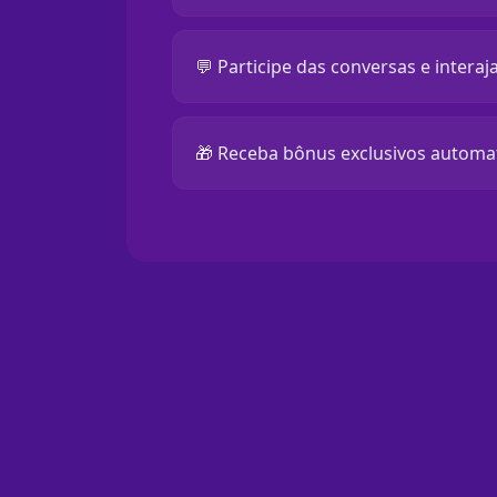
💬 Participe das conversas e interaj
🎁 Receba bônus exclusivos autom