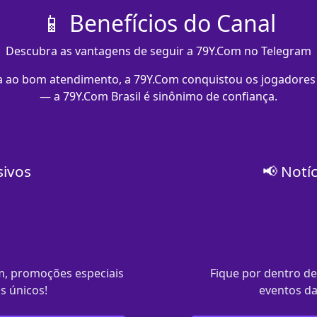
📱 Benefícios do Canal
Descubra as vantagens de seguir a 79Y.Com no Telegram
o bom atendimento, a 79Y.Com conquistou os jogadores c
— a 79Y.Com Brasil é sinônimo de confiança.
sivos
📢 Notí
m, promoções especiais
Fique por dentro d
s únicos!
eventos da