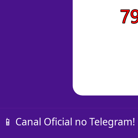
📱 Canal Oficial no Telegram!