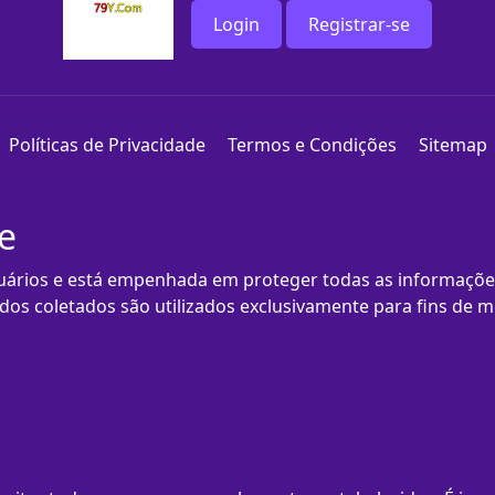
Login
Registrar-se
Políticas de Privacidade
Termos e Condições
Sitemap
de
suários e está empenhada em proteger todas as informaçõe
os coletados são utilizados exclusivamente para fins de m