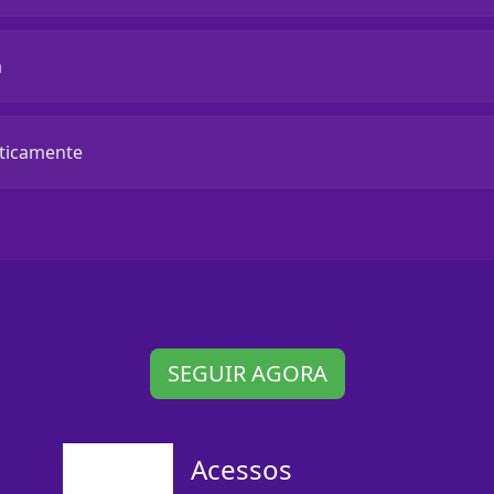
a
aticamente
SEGUIR AGORA
Acessos