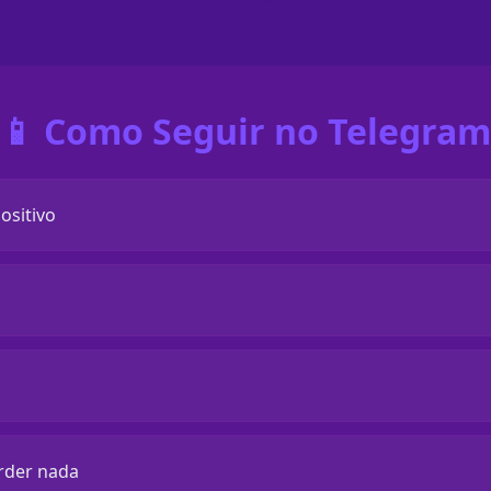
📱 Como Seguir no Telegram
ositivo
erder nada