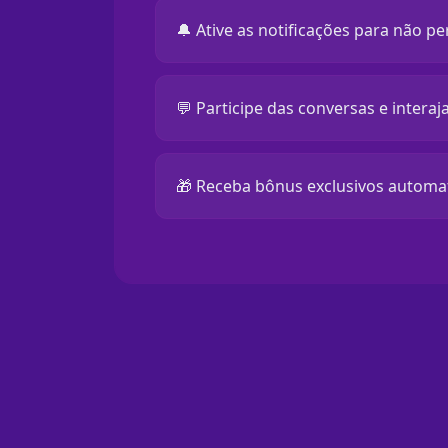
🔔 Ative as notificações para não p
💬 Participe das conversas e interaj
🎁 Receba bônus exclusivos autom