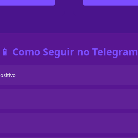
📱 Como Seguir no Telegram
ositivo