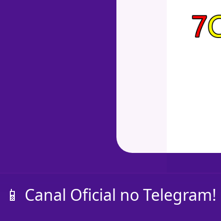
📱 Canal Oficial no Telegram!