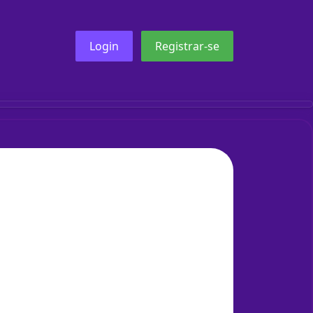
Login
Registrar-se