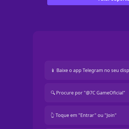
📱 Baixe o app Telegram no seu disp
🔍 Procure por "@7C GameOficial"
👆 Toque em "Entrar" ou "Join"