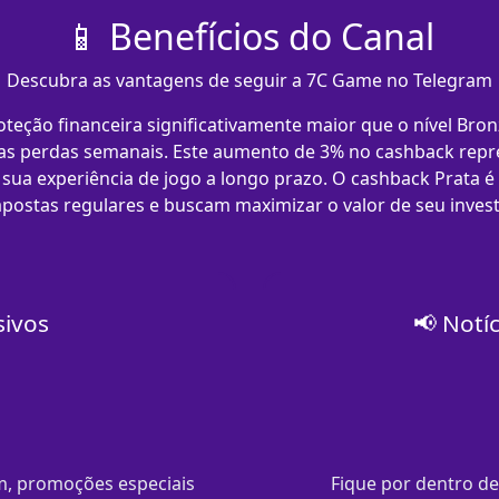
📱 Benefícios do Canal
Descubra as vantagens de seguir a 7C Game no Telegram
teção financeira significativamente maior que o nível Bro
s perdas semanais. Este aumento de 3% no cashback repres
 sua experiência de jogo a longo prazo. O cashback Prata 
postas regulares e buscam maximizar o valor de seu inves
sivos
📢 Notí
m, promoções especiais
Fique por dentro d