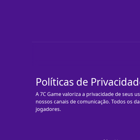
Políticas de Privacida
A 7C Game valoriza a privacidade de seus 
nossos canais de comunicação. Todos os dad
jogadores.