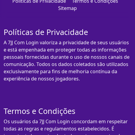
Políticas de Privacidade
Termos e Condições
Sitemap
Políticas de Privacidade
A 7JJ Com Login valoriza a privacidade de seus usuários
e está empenhada em proteger todas as informações
pessoais fornecidas durante o uso de nossos canais de
comunicação. Todos os dados coletados são utilizados
exclusivamente para fins de melhoria contínua da
experiência de nossos jogadores.
Termos e Condições
Os usuários da 7JJ Com Login concordam em respeitar
todas as regras e regulamentos estabelecidos. É