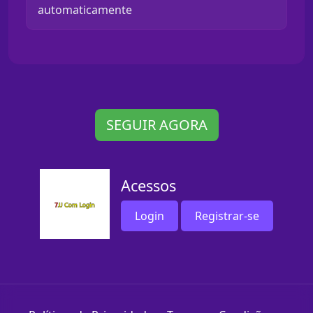
automaticamente
SEGUIR AGORA
Acessos
Login
Registrar-se