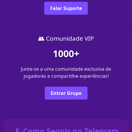
Falar Suporte
👥 Comunidade VIP
1000+
Junte-se a uma comunidade exclusiva de
jogadores e compartilhe experiências!
Entrar Grupo
📱 Como Seguir no Telegram