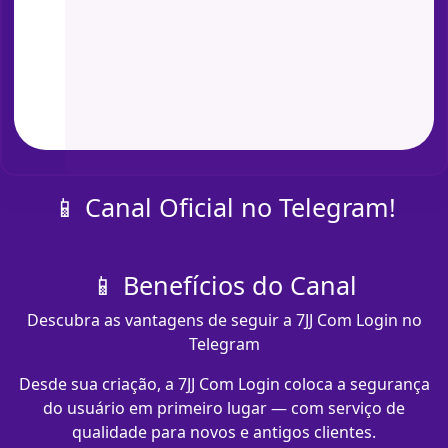
📱 Canal Oficial no Telegram!
📱 Benefícios do Canal
Descubra as vantagens de seguir a 7JJ Com Login no
Telegram
Desde sua criação, a 7JJ Com Login coloca a segurança
do usuário em primeiro lugar — com serviço de
qualidade para novos e antigos clientes.