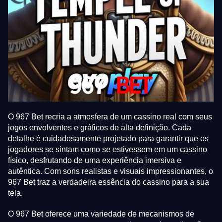
O 967 Bet recria a atmosfera de um cassino real com seus
jogos envolventes e gráficos de alta definição. Cada
detalhe é cuidadosamente projetado para garantir que os
jogadores se sintam como se estivessem em um cassino
físico, desfrutando de uma experiência imersiva e
autêntica. Com sons realistas e visuais impressionantes, o
967 Bet traz a verdadeira essência do cassino para a sua
tela.
O 967 Bet oferece uma variedade de mecanismos de